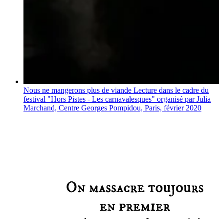
Nous ne mangerons plus de viande Lecture dans le cadre du
festival "Hors Pistes - Les carnavalesques" organisé par Julia
Marchand, Centre Georges Pompidou, Paris, février 2020