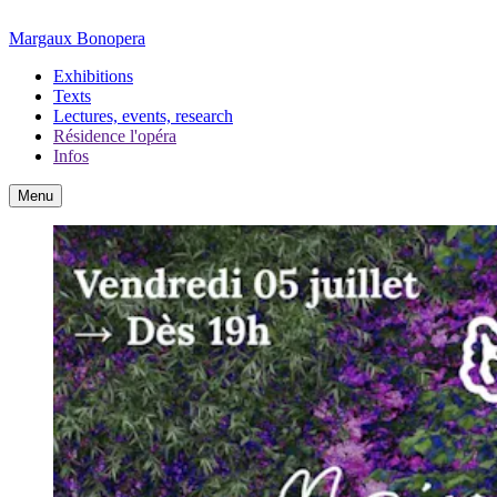
Margaux Bonopera
Exhibitions
Texts
Lectures, events, research
Résidence l'opéra
Infos
Menu