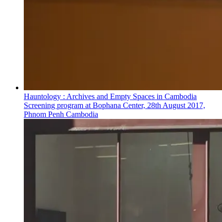
Hauntology : Archives and Empty Spaces in Cambodia
Screening program at Bophana Center, 28th August 2017,
Phnom Penh Cambodia