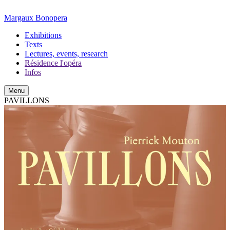
Margaux Bonopera
Exhibitions
Texts
Lectures, events, research
Résidence l'opéra
Infos
Menu
PAVILLONS