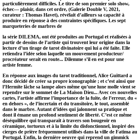
particulièrement difficiles. Le titre de son premier solo show,
échec— plaisir, dans cet ordre, (Galerie Double V, 2021,
curateur : Thomas Havet), révélait d’ailleurs sa capacité à
produire en réponse à des contraintes spécifiques. Les sept
marqueteries de marbres de
la série DILEMA, ont été produites au Portugal et réalisées à
partir de dessins de l’artiste qui trouvent leur origine dans la
lecture d’un tirage de tarot divinatoire qui lui a été faite. Elle
retiendra l’idée selon laquelle un mouvement producteur/
procréateur serait en route... Dilemme s’il en est pour une
artiste femme.
En réponse aux images du tarot traditionnel, Alice Guittard a
donc décidé de créer sa propre iconographie ; et c’est ainsi que
l’Hermite lâche sa lampe alors même qu’une lune molle vient se
rependre sur le sommet de La Maison Dieu... Avec ces nouvelles
cartes, l’artiste affirme l’importance de la fuite, de l’erreur, du «
en dehors », de l’incertain et du transitoire, le tout, assemblé
dans le marbre. Autant d’idées qui jalonnent sa pratique et
dont il émane un profond sentiment de liberté. C’est ce même
déséquilibre qui transparait à travers son bougeoir en
céramique, tortueux et à la limite du disfonctionnel, inspiré des
cierges de prière fréquemment utilisés dans la ville de Fatima au
Portugal. Enfin, la dernière oeuvre qui reprend un gimmick