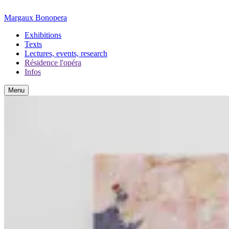
Margaux Bonopera
Exhibitions
Texts
Lectures, events, research
Résidence l'opéra
Infos
Menu