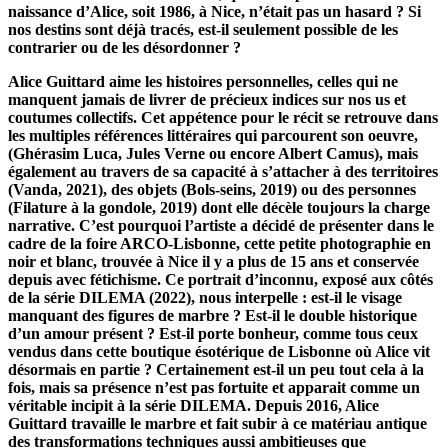
naissance d’Alice, soit 1986, à Nice, n’était pas un hasard ? Si
nos destins sont déjà tracés, est-il seulement possible de les
contrarier ou de les désordonner ?
Alice Guittard aime les histoires personnelles, celles qui ne
manquent jamais de livrer de précieux indices sur nos us et
coutumes collectifs. Cet appétence pour le récit se retrouve dans
les multiples références littéraires qui parcourent son oeuvre,
(Ghérasim Luca, Jules Verne ou encore Albert Camus), mais
également au travers de sa capacité à s’attacher à des territoires
(Vanda, 2021), des objets (Bols-seins, 2019) ou des personnes
(Filature à la gondole, 2019) dont elle décèle toujours la charge
narrative. C’est pourquoi l’artiste a décidé de présenter dans le
cadre de la foire ARCO-Lisbonne, cette petite photographie en
noir et blanc, trouvée à Nice il y a plus de 15 ans et conservée
depuis avec fétichisme. Ce portrait d’inconnu, exposé aux côtés
de la série DILEMA (2022), nous interpelle : est-il le visage
manquant des figures de marbre ? Est-il le double historique
d’un amour présent ? Est-il porte bonheur, comme tous ceux
vendus dans cette boutique ésotérique de Lisbonne où Alice vit
désormais en partie ? Certainement est-il un peu tout cela à la
fois, mais sa présence n’est pas fortuite et apparait comme un
véritable incipit à la série DILEMA. Depuis 2016, Alice
Guittard travaille le marbre et fait subir à ce matériau antique
des transformations techniques aussi ambitieuses que